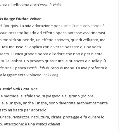
vata e bellissima anch'essa è
Violet
.
is Rouge Edition Velvet
i di Bourjois. La mia adorazione per i
Lime Crime Velvetines
è
sun rossetto liquido ad effetto opaco potesse avvicinarvisi.
 tonalità stupende, un effetto satinato, quindi vellutato, ma
quasi mousse. Si applica con diverse passate e, una volta
 pasto. L'unica grande pecca è l'odore che non è per niente
sulle labbra. Ho provato quasi tutte le nuances e quelle più
de-ist
e il pesca
Peach Club
durano di meno. La mia preferita è
csia leggermente violaceo
Pink Pong
.
 Multi Nail Care 7in1
e morbide: si sfaldano, si piegano e si girano (dolore!).
n1 e le unghie, anche lunghe, sono diventate automaticamente
esto mi basta per adorarlo.
isce, rivitalizza, ristruttura, idrata, protegge e fa durare lo
o. Attenzione: è una
limited edition
!