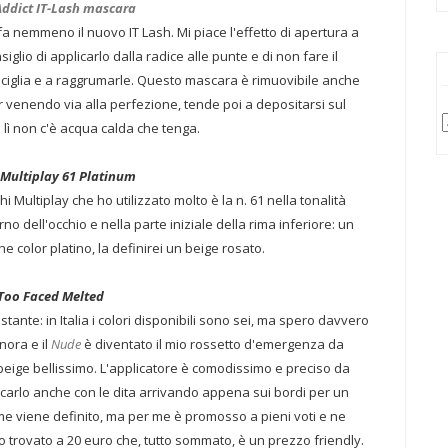
Addict IT-Lash mascara
a nemmeno il nuovo IT Lash. Mi piace l'effetto di apertura a
siglio di applicarlo dalla radice alle punte e di non fare il
 ciglia e a raggrumarle. Questo mascara è rimuovibile anche
r venendo via alla perfezione, tende poi a depositarsi sul
 lì non c'è acqua calda che tenga.
Multiplay 61 Platinum
i Multiplay che ho utilizzato molto è la n. 61 nella tonalità
no dell'occhio e nella parte iniziale della rima inferiore: un
e color platino, la definirei un beige rosato.
Too Faced Melted
istante: in Italia i colori disponibili sono sei, ma spero davvero
inora e il
Nude
è diventato il mio rossetto d'emergenza da
e beige bellissimo. L'applicatore è comodissimo e preciso da
icarlo anche con le dita arrivando appena sui bordi per un
me viene definito, ma per me è promosso a pieni voti e ne
o trovato a 20 euro che, tutto sommato, è un prezzo friendly.