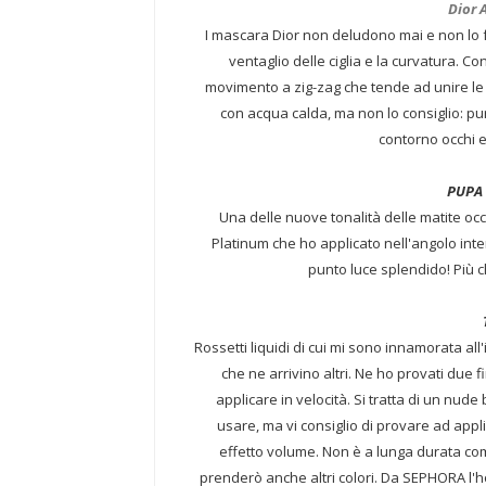
Dior 
I mascara Dior non deludono mai e non lo f
ventaglio delle ciglia e la curvatura. Con
movimento a zig-zag che tende ad unire le
con acqua calda, ma non lo consiglio: pu
contorno occhi e
PUPA 
Una delle nuove tonalità delle matite occh
Platinum che ho applicato nell'angolo inter
punto luce splendido! Più ch
Rossetti liquidi di cui mi sono innamorata all'
che ne arrivino altri. Ne ho provati due f
applicare in velocità. Si tratta di un nud
usare, ma vi consiglio di provare ad appl
effetto volume. Non è a lunga durata co
prenderò anche altri colori. Da SEPHORA l'h