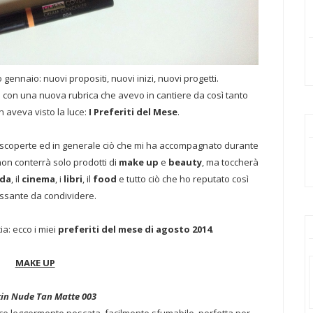
 gennaio: nuovi propositi, nuovi inizi, nuovi progetti.
 con una nuova rubrica che avevo in cantiere da così tanto
 aveva visto la luce:
I Preferiti del Mese
.
e scoperte ed in generale ciò che mi ha accompagnato durante
on conterrà solo prodotti di
make up
e
beauty
, ma toccherà
da
, il
cinema
, i
libri
, il
food
e tutto ciò che ho reputato così
essante da condividere.
ia: ecco i miei
preferiti del mese di agosto 2014
.
MAKE UP
kin Nude Tan Matte 003