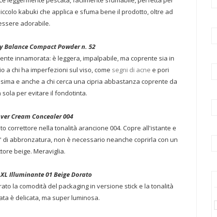
nce leggermente pescata, facilmente sfumabile, perfetta per
iccolo kabuki che applica e sfuma bene il prodotto, oltre ad
essere adorabile.
hy Balance Compact Powder n. 52
nte innamorata: è leggera, impalpabile, ma coprente sia in
lio a chi ha imperfezioni sul viso, come
segni di acne
e pori
llissima e anche a chi cerca una cipria abbastanza coprente da
sola per evitare il fondotinta.
ver Cream Concealer 004
to correttore nella tonalità arancione 004. Copre all'istante e
o' di abbronzatura, non è necessario neanche coprirla con un
ttore beige. Meraviglia.
t XL Illuminante 01 Beige Dorato
rato la comodità del packaging in versione stick e la tonalità
ata è delicata, ma super luminosa.