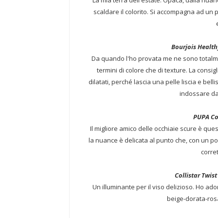
La mia terra dell'estate. Opaca, dalla nua
scaldare il colorito. Si accompagna ad un p
Bourjois Healt
Da quando l'ho provata me ne sono totalme
termini di colore che di texture. La consig
dilatati, perché lascia una pelle liscia e be
indossare da 
PUPA Co
Il migliore amico delle occhiaie scure è ques
la nuance è delicata al punto che, con un p
corre
Collistar Twis
Un illuminante per il viso delizioso. Ho ado
beige-dorata-ros