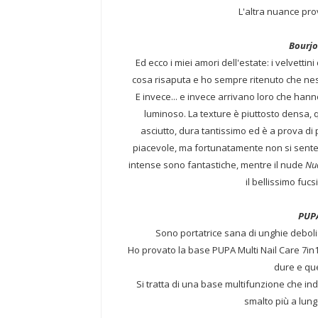
L'altra nuance pro
Bourjo
Ed ecco i miei amori dell'estate: i velvettin
cosa risaputa e ho sempre ritenuto che nes
E invece... e invece arrivano loro che hanno
luminoso. La texture è piuttosto densa, 
asciutto, dura tantissimo ed è a prova di
piacevole, ma fortunatamente non si sente 
intense sono fantastiche, mentre il nude
Nu
il bellissimo fu
PUPA
Sono portatrice sana di unghie deboli 
Ho provato la base PUPA Multi Nail Care 7i
dure e qu
Si tratta di una base multifunzione che indur
smalto più a lung