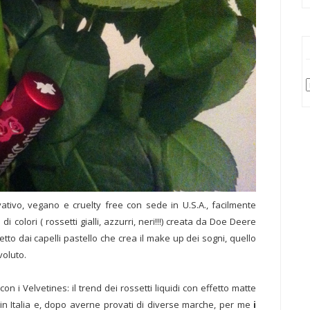
ivo, vegano e cruelty free con sede in U.S.A., facilmente
i colori ( rossetti gialli, azzurri, neri!!!) creata da Doe Deere
tto dai capelli pastello che crea il make up dei sogni, quello
voluto.
n i Velvetines: il trend dei rossetti liquidi con effetto matte
n Italia e, dopo averne provati di diverse marche, per me
i