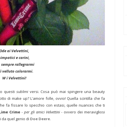
Ode ai Velvettini,
simpatici e carini,
 sempre rallegrarmi
di velluto colorarmi.
W i Velvettini!
to questi
sublimi
versi. Cosa può mai spingere una beauty
o di make up? L'amore folle, ovvio! Quella scintilla che fa
che fa fissare lo specchio con estasi, quelle nuances che ti
Lime Crime
-
per gli amici Velvettini
- ovvero dei meravigliosi
ti da quel genio di
Doe Deere
.