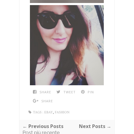
SHARE
TWEET
PIN
SHARE
,
TAGS :
EBAY
FASHION
← Previous Posts
Next Posts →
Post più recente