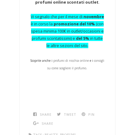
profumi online scontati outlet
.
Vi segnalo che per il mese di
novembre
è in corso la
promozione del 10%
(con
spesa minima 100€ in outlet/occasioni e
profumi scontatissimi) e
del 5%
in tutte
le altre sezioni del sito.
Scoprite anche i
profumi di nicchia online
e i
consigli
su come scegliere il profumo
.
SHARE
TWEET
PIN
SHARE
,
TAGS :
BEAUTY
PROFUMI