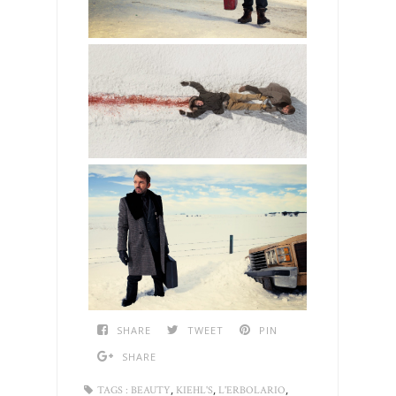
SHARE
TWEET
PIN
SHARE
,
,
,
TAGS :
BEAUTY
KIEHL'S
L'ERBOLARIO