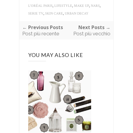
,
,
,
,
L'ORÉAL PARIS
LIFESTYLE
MAKE UP
NARS
,
,
SERIE TV
SKIN CARE
URBAN DECAY
← Previous Posts
Next Posts →
Post più recente
Post più vecchio
YOU MAY ALSO LIKE