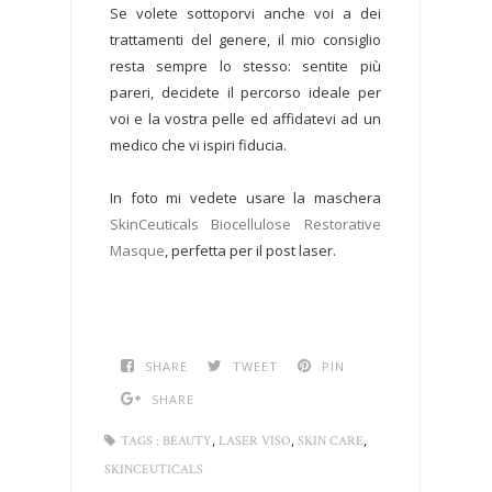
Se volete sottoporvi anche voi a dei
trattamenti del genere, il mio consiglio
resta sempre lo stesso: sentite più
pareri, decidete il percorso ideale per
voi e la vostra pelle ed affidatevi ad un
medico che vi ispiri fiducia.
In foto mi vedete usare la maschera
SkinCeuticals Biocellulose Restorative
Masque
, perfetta per il post laser.
SHARE
TWEET
PIN
SHARE
,
,
,
TAGS :
BEAUTY
LASER VISO
SKIN CARE
SKINCEUTICALS