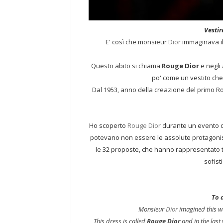
Vestir
E' così che monsieur
Dior
immaginava il
Questo abito si chiama
Rouge Dior
e negli 
po' come un vestito che 
Dal 1953, anno della creazione del primo Ro
Ho scoperto
Rouge Dior
durante un evento de
potevano non essere le assolute protagoniste 
le 32 proposte, che hanno rappresentato tr
sofist
To 
Monsieur
Dior
imagined this wa
This dress is called
Rouge Dior
and in the last 