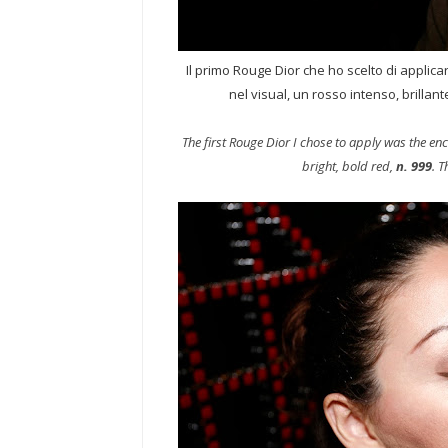
Il primo Rouge Dior che ho scelto di applic
nel visual, un rosso intenso, brillante
The first Rouge Dior I chose to apply was the e
bright, bold red,
n. 999
. 