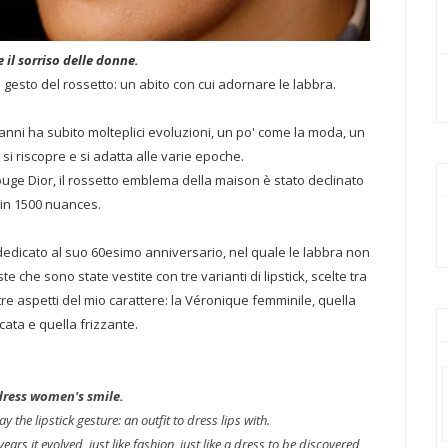
e il sorriso delle donne.
 gesto del rossetto: un abito con cui adornare le labbra.
anni ha subito molteplici evoluzioni, un po' come la moda, un
si riscopre e si adatta alle varie epoche.
uge Dior, il rossetto emblema della maison è stato declinato
in 1500 nuances.
dicato al suo 60esimo anniversario, nel quale le labbra non
che sono state vestite con tre varianti di lipstick, scelte tra
e aspetti del mio carattere: la Véronique femminile, quella
icata e quella frizzante.
dress women's smile.
y the lipstick gesture: an outfit to dress lips with.
years it evolved, just like fashion, just like a dress to be discovered