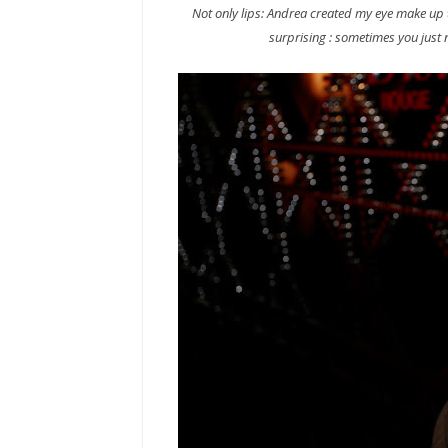
Not only lips: Andrea created my eye make up
surprising : sometimes you just n