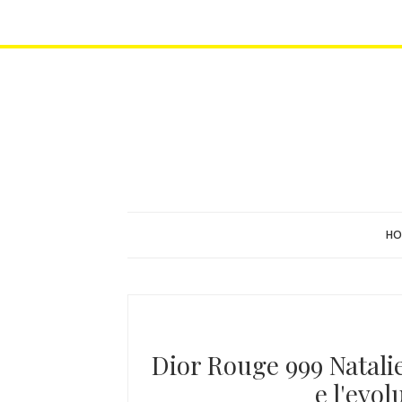
HO
Dior Rouge 999 Natalie 
e l'evol