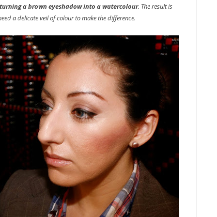
turning a brown eyeshadow into a watercolour
. The result is
eed a delicate veil of colour to make the difference.