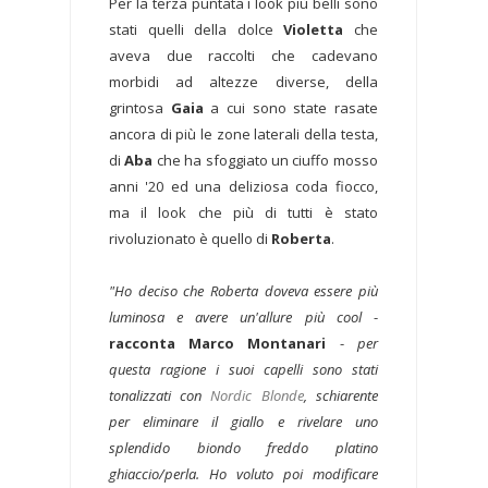
Per la terza puntata i look più belli sono
stati quelli della dolce
Violetta
che
aveva due raccolti che cadevano
morbidi ad altezze diverse, della
grintosa
Gaia
a cui sono state rasate
ancora di più le zone laterali della testa,
di
Aba
che ha sfoggiato un ciuffo mosso
anni '20 ed una deliziosa coda fiocco,
ma il look che più di tutti è stato
rivoluzionato è quello di
Roberta
.
"Ho deciso che Roberta doveva essere più
luminosa e avere un'allure più cool
-
racconta Marco Montanari
-
per
questa ragione i suoi capelli sono stati
tonalizzati con
Nordic Blonde
, schiarente
per eliminare il giallo e rivelare uno
splendido biondo freddo platino
ghiaccio/perla. Ho voluto poi modificare