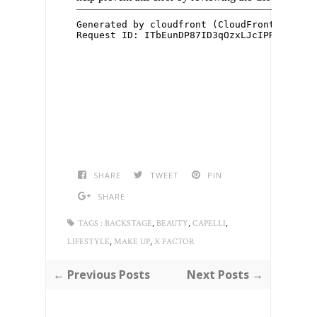
SHARE
TWEET
PIN
SHARE
,
,
,
TAGS :
BACKSTAGE
BEAUTY
CAPELLI
,
,
LIFESTYLE
MAKE UP
X FACTOR
← Previous Posts
Next Posts →