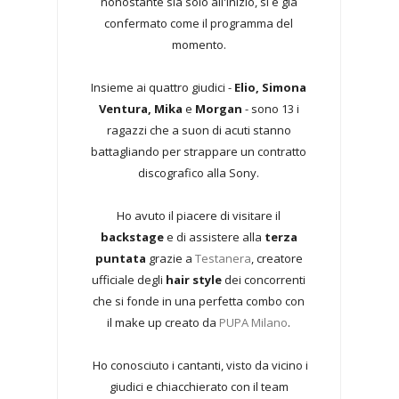
nonostante sia solo all'inizio, si è già
confermato come il programma del
momento.
Insieme ai quattro giudici -
Elio, Simona
Ventura, Mika
e
Morgan
- sono 13 i
ragazzi che a suon di acuti stanno
battagliando per strappare un contratto
discografico alla Sony.
Ho avuto il piacere di visitare il
backstage
e di assistere alla
terza
puntata
grazie a
Testanera
, creatore
ufficiale degli
hair style
dei concorrenti
che si fonde in una perfetta combo con
il make up creato da
PUPA Milano
.
Ho conosciuto i cantanti, visto da vicino i
giudici e chiacchierato con il team