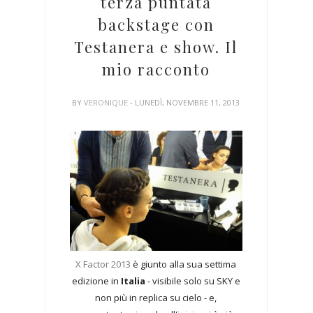
terza puntata
backstage con
Testanera e show. Il
mio racconto
BY
VERONIQUE
- LUNEDÌ, NOVEMBRE 11, 2013
X Factor 2013
è giunto alla sua settima
edizione in
Italia
- visibile solo su SKY e
non più in replica su cielo - e,