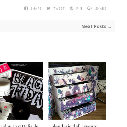
SHARE
TWEET
PIN
SHARE
Next Posts →
riday 2017 Italia: le
Calendario dell'avvento