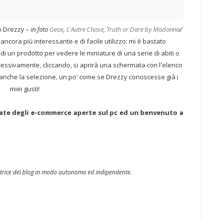
o Drezzy –
in foto
Geox
,
L'Autre Chose
,
Truth or Dare by Madonna
/
ancora più interessante e di facile utilizzo: mi è bastato
di un prodotto per vedere le miniature di una serie di abiti o
uccessivamente, cliccando, si aprirà una schermata con l'elenco
to anche la selezione, un po' come se Drezzy conoscesse già i
miei gusti!
mate degli e-commerce aperte sul pc ed un benvenuto a
'autrice del blog in modo autonomo ed indipendente.