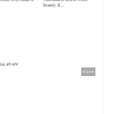
.
beauty: il ...
a, eh eh!
Rispondi