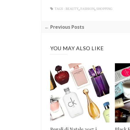
,
,
TAGS :
BEAUTY
FASHION
SHOPPING
← Previous Posts
YOU MAY ALSO LIKE
Regali di Natale 2017: i
Black F