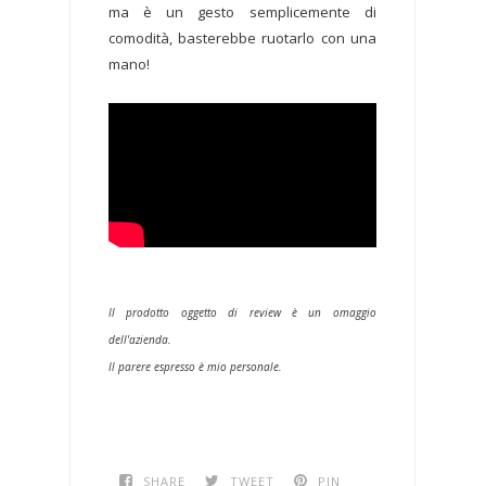
ma è un gesto semplicemente di
comodità, basterebbe ruotarlo con una
mano!
Il prodotto oggetto di review è un omaggio
dell'azienda.
Il parere espresso è mio personale.
SHARE
TWEET
PIN