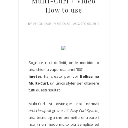
Multi-Curl + Video
How to use
BY
VERONIQUE
- MERCOLEDÌ, AGOSTO 03, 2011
Sognate ricci definiti, onde morbide o
una chioma vaporosa anni '80?
Imetec
ha creato per voi
Bellissima
Multi-Curl
, un unico styler per ottenere
tutti questi risultati.
Multi-Curl si distingue dai normali
arricciacapelli
grazie all'
Easy Curl System
,
una tecnologia che permette di creare i
ricci in un modo molto più semplice ed