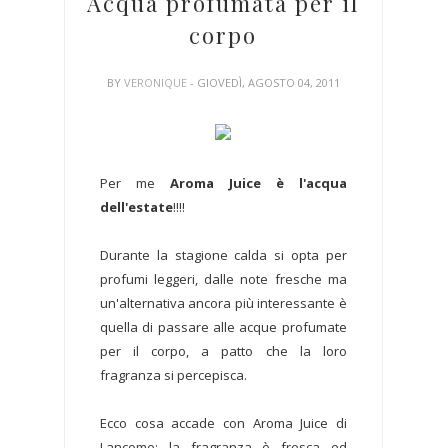
Acqua profumata per il
corpo
BY
VERONIQUE
- GIOVEDÌ, AGOSTO 04, 2011
Per me
Aroma Juice è l'acqua
dell'estate
!!!!
Durante la stagione calda si opta per
profumi leggeri, dalle note fresche ma
un'alternativa ancora più interessante è
quella di passare alle acque profumate
per il corpo, a patto che la loro
fragranza si percepisca.
Ecco cosa accade con Aroma Juice di
Lancome: la fragranza è fresca ed