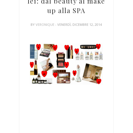
lei: dal beauty al make
up alla SPA
BY
VERONIQUE
- VENERDÌ, DICEMBRE 12, 2014