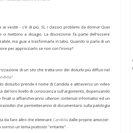
ai vestiti - c'è di più. Sì, i classici problemi da donna! Quei
he ci mettono a disagio. La discrezione fa parte dell'essere
abile, ma guai a trasformarla in tabù. Quando si parla di un
ore per approcciarlo se non con l'ironia?
zzazione di un sito che tratta uno dei disturbi più diffusi nel
andida?
o disturbo prende il nome di Candida e attraverso un video
erta del loro livello di conoscenza sull'argomento, dispensando
e finali si affiancheranno ulteriori contenuti informativi ed un
Graziottin che permetteranno di documentarsi sulla patologia
ta da fare altro che eliminare
Candida
dalle proprie amicizie!
orriso un tema piuttosto "irritante".