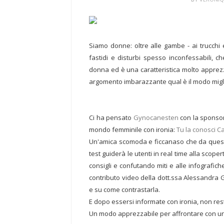
Siamo donne: oltre alle gambe - ai trucchi e 
fastidi e disturbi spesso inconfessabili, c
donna ed è una caratteristica molto apprezz
argomento imbarazzante qual è il modo migli
Ci ha pensato
Gynocanesten
con la sponsori
mondo femminile con ironia:
Tu la conosci C
Un'amica scomoda e ficcanaso che da quest
test guiderà le utenti in real time alla scop
consigli e confutando miti e alle infografich
contributo video della dott.ssa Alessandra 
e su come contrastarla.
E dopo essersi informate con ironia, non res
Un modo apprezzabile per affrontare con un s