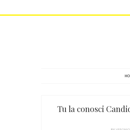
HO
Tu la conosci Candi
BY
VERONI