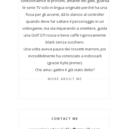
collezionatrice di profumi,
amante dei gatti, guarda
le serie TV solo in lingua originale perché ha una
fissa per gli accenti, dà lo slancio al controller
quando deve far saltare il personaggio in un
videogame, ma sta imparando a smettere, guida
una Golf GTI rossa e beve caffè rigorosamente
black senza zucchero.
Una volta aveva paura dei rossetti marroni, poi
incredibilmente ha cominciato a indossarli
(grazie Kylie Jenner).
Che ama i gattini è già stato detto?
MORE ABOUT ME
CONTACT ME