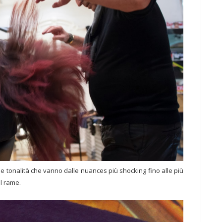
le tonalità che vanno dalle nuances più shocking fino alle più
il rame.