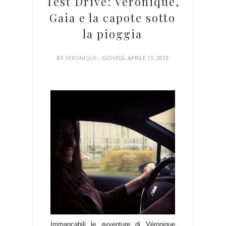
Test Drive: Véronique,
Gaia e la capote sotto
la pioggia
BY
VERONIQUE
- GIOVEDÌ, APRILE 11, 2013
Immancabili le avventure di Véronique