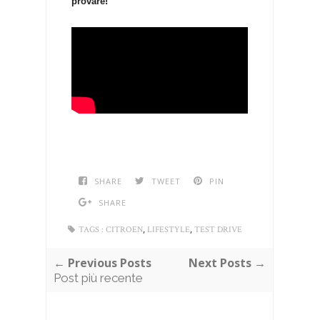
provare!
SHARE
TWEET
PIN
SHARE
,
,
TAGS :
CITROEN
LIFESTYLE
TEST DRIVE
← Previous Posts
Next Posts →
Post più recente