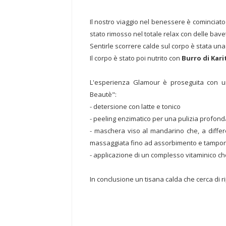
Il nostro viaggio nel benessere è cominciat
stato rimosso nel totale relax con delle bavet
Sentirle scorrere calde sul corpo è stata un
Il corpo è stato poi nutrito con
Burro di Kari
L'esperienza Glamour è proseguita con u
Beautè":
- detersione con latte e tonico
- peeling enzimatico per una pulizia profond
- maschera viso al mandarino che, a diffe
massaggiata fino ad assorbimento e tampon
- applicazione di un complesso vitaminico che
In conclusione un tisana calda che cerca di ri