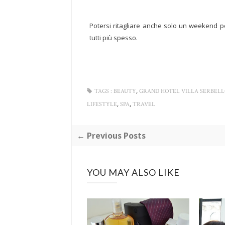
Potersi ritagliare anche solo un weekend p
tutti più spesso.
,
TAGS :
BEAUTY
GRAND HOTEL VILLA SERBELL
,
,
LIFESTYLE
SPA
TRAVEL
← Previous Posts
YOU MAY ALSO LIKE