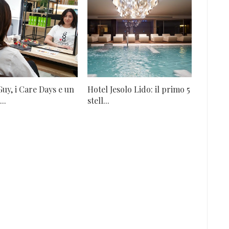
uy, i Care Days e un
Hotel Jesolo Lido: il primo 5
...
stell...