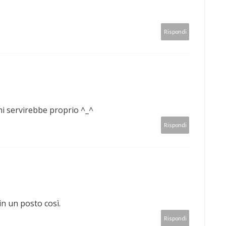
Rispondi
.mi servirebbe proprio ^_^
Rispondi
in un posto così.
Rispondi