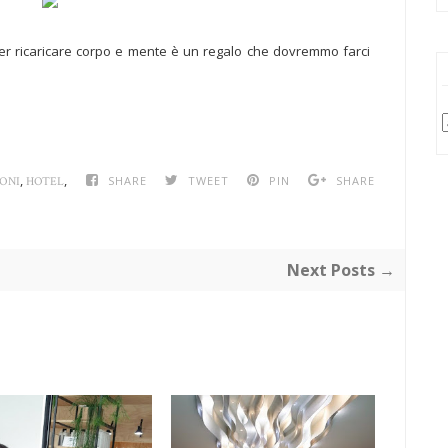
er ricaricare corpo e mente è un regalo che dovremmo farci
,
,
SHARE
TWEET
PIN
SHARE
ONI
HOTEL
Next Posts →