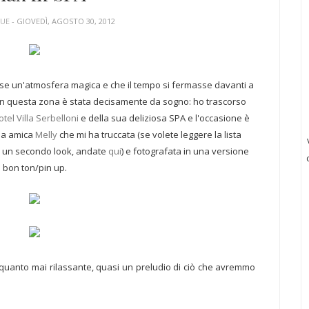
QUE
- GIOVEDÌ, AGOSTO 30, 2012
sse un'atmosfera magica e che il tempo si fermasse davanti a
ta in questa zona è stata decisamente da sogno: ho trascorso
tel Villa Serbelloni
e della sua deliziosa SPA e l'occasione è
mia amica
Melly
che mi ha truccata (se volete leggere la lista
e un secondo look, andate
qui
) e fotografata in una versione
bon ton/pin up.
, quanto mai rilassante, quasi un preludio di ciò che avremmo