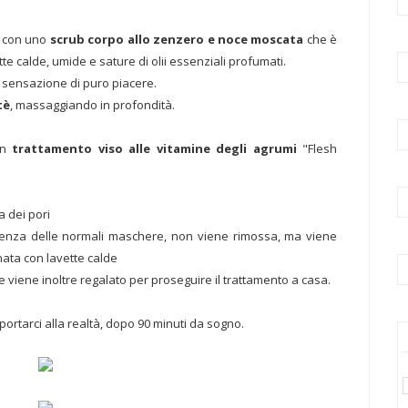
o con uno
scrub corpo allo zenzero e noce moscata
che è
te calde, umide e sature di olii essenziali profumati.
a sensazione di puro piacere.
tè
, massaggiando in profondità.
n
trattamento viso alle vitamine degli agrumi
"Flesh
a dei pori
renza delle normali maschere, non viene rimossa, ma viene
ata con lavette calde
 viene inoltre regalato per proseguire il trattamento a casa.
portarci alla realtà, dopo 90 minuti da sogno.