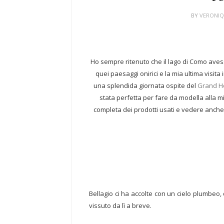
BY
VERONI
Ho sempre ritenuto che il lago di Como ave
quei paesaggi onirici e la mia ultima visi
una splendida giornata ospite del
Grand Ho
stata perfetta per fare da modella alla 
completa dei prodotti usati e vedere anch
Bellagio ci ha accolte con un cielo plumbeo
vissuto da lì a breve.