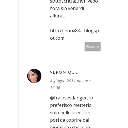
sottoscritta)..non vedo
l'ora sia venerdì
allora.....
http://jenny84it.blogsp
ot.com
Rispondi
VERONIQUE
4 giugno 2011 alle ore
16:06
@fralovesdanger, io
preferisco metterlo
solo nelle aree con i
pori da coprire dal
momento che è un