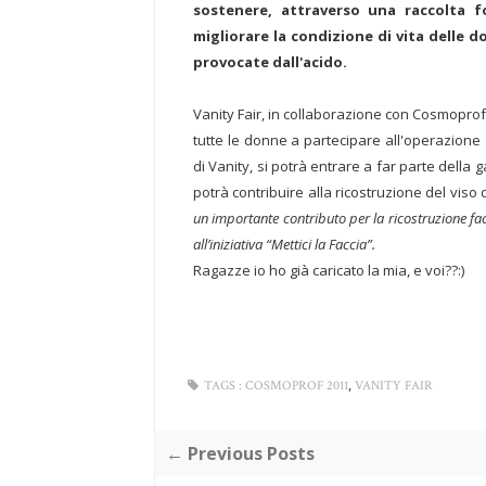
sostenere, attraverso una raccolta f
migliorare la condizione di vita delle d
provocate dall'acido.
Vanity Fair, in collaborazione con Cosmoprof, 
tutte le donne a partecipare all'operazione "
di Vanity, si potrà entrare a far parte della 
potrà contribuire alla ricostruzione del viso 
un importante contributo per la ricostruzione fa
all’iniziativa “Mettici la Faccia”.
Ragazze io ho già caricato la mia, e voi??:)
,
TAGS :
COSMOPROF 2011
VANITY FAIR
← Previous Posts