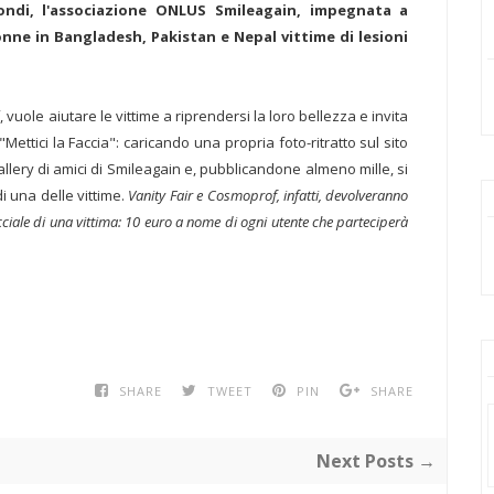
ondi, l'associazione ONLUS Smileagain, impegnata a
onne in Bangladesh, Pakistan e Nepal vittime di lesioni
vuole aiutare le vittime a riprendersi la loro bellezza e invita
Mettici la Faccia": caricando una propria foto-ritratto sul sito
gallery di amici di Smileagain e, pubblicandone almeno mille, si
di una delle vittime.
Vanity Fair e Cosmoprof, infatti, devolveranno
cciale di una vittima: 10 euro a nome di ogni utente che parteciperà
SHARE
TWEET
PIN
SHARE
Next Posts →