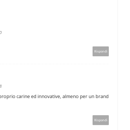
0
Rispondi
8
roprio carine ed innovative, almeno per un brand
Rispondi