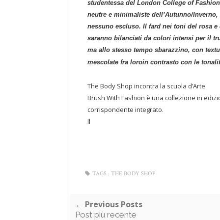
studentessa del London College of Fashion,
neutre e minimaliste dell’Autunno/Inverno, l
nessuno escluso. Il fard nei toni del rosa 
saranno bilanciati da colori intensi per il 
ma allo stesso tempo sbarazzino, con text
mescolate fra loro
in contrasto con le tonali
The Body Shop incontra la scuola d’Arte
Brush With Fashion è una collezione in edizion
corrispondente integrato.
Il
TAGS :
THE BODY SHOP
← Previous Posts
Post più recente