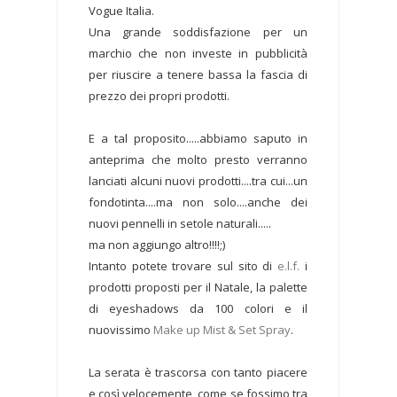
Vogue Italia.
Una grande soddisfazione per un
marchio che non investe in pubblicità
per riuscire a tenere bassa la fascia di
prezzo dei propri prodotti.
E a tal proposito.....abbiamo saputo in
anteprima che molto presto verranno
lanciati alcuni nuovi prodotti....tra cui...un
fondotinta....ma non solo....anche dei
nuovi pennelli in setole naturali.....
ma non aggiungo altro!!!!;)
Intanto potete trovare sul sito di
e.l.f.
i
prodotti proposti per il Natale, la palette
di eyeshadows da 100 colori e il
nuovissimo
Make up Mist & Set Spray
.
La serata è trascorsa con tanto piacere
e così velocemente, come se fossimo tra