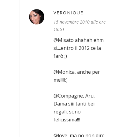
VERONIQUE
15 novembre 2010 alle ore
19:51
@Misato ahahah ehm
si....entro il 2012 ce la
farò ;)
@Monica, anche per
me!!!!!:)
@Compagne, Aru,
Dama siii tanti bei
regali, sono
felicissima!!!
@love, ma no non dire