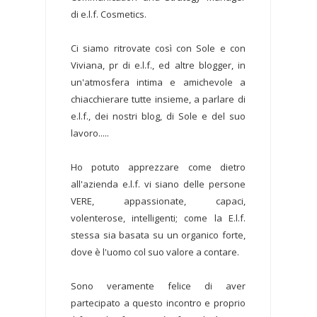
di e.l.f. Cosmetics.
Ci siamo ritrovate così con Sole e con
Viviana, pr di e.l.f., ed altre blogger, in
un'atmosfera intima e amichevole a
chiacchierare tutte insieme, a parlare di
e.l.f., dei nostri blog, di Sole e del suo
lavoro.....
Ho potuto apprezzare come dietro
all'azienda e.l.f. vi siano delle persone
VERE, appassionate, capaci,
volenterose, intelligenti; come la E.l.f.
stessa sia basata su un organico forte,
dove è l'uomo col suo valore a contare.
Sono veramente felice di aver
partecipato a questo incontro e proprio