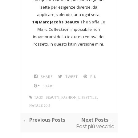
sette per esigenze diverse, da
applicare, volendo, una ogni sera.
14) Marc Jacobs Beauty
The Sofia Le
Marc Collection
impossibile non
innamorarsi della texture cremosa dei
rossetti, in questo kit in versione mini.
SHARE
TWEET
PIN
SHARE
,
,
,
TAGS :
BEAUTY
FASHION
LIFESTYLE
NATALE 2015
← Previous Posts
Next Posts →
Post più vecchio