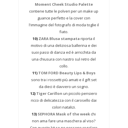
Moment Cheek Studio Palette
contiene tutte le polveri per un make up
guance perfetto e la cover con
l'immagine del fotografo di moda toglie il
fiato.
10)
ZARA Blusa stampata
riporta il
motivo di una deliziosa ballerina e dei
suoi passi di danza ed è arricchita da
una chiusura con nastro sul retro del
collo.
11)
TOM FORD Beauty Lips & Boys
sono tra i rossetti più amati e il gift set
da dieci è davvero un sogno.
12)
Tiger Carillon
un piccolo pensiero
ricco di delicatezza con il carosello dai
colori natalizi.
13)
SEPHORA Mask of the week
chi
non ama fare una maschera al viso?
Con questo kit se ne possono regalare