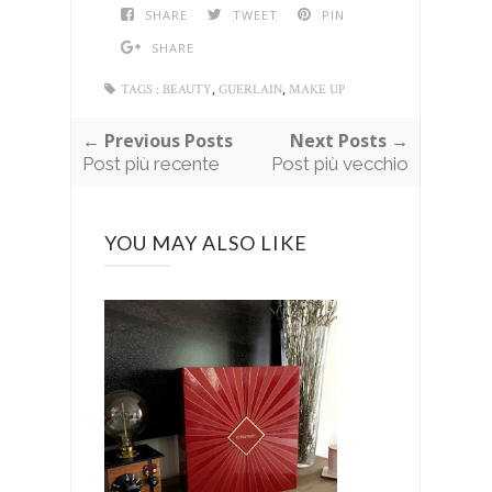
SHARE
TWEET
PIN
SHARE
,
,
TAGS :
BEAUTY
GUERLAIN
MAKE UP
← Previous Posts
Next Posts →
Post più recente
Post più vecchio
YOU MAY ALSO LIKE