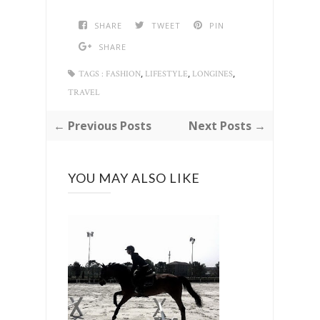
SHARE
TWEET
PIN
SHARE
,
,
,
TAGS :
FASHION
LIFESTYLE
LONGINES
TRAVEL
← Previous Posts
Next Posts →
YOU MAY ALSO LIKE