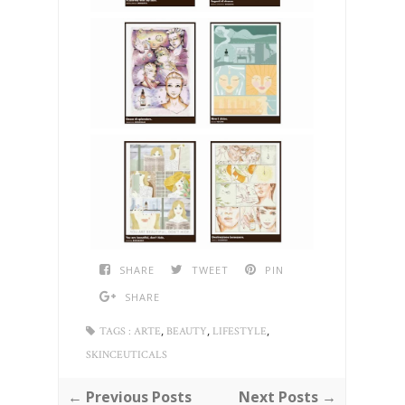
SHARE
TWEET
PIN
SHARE
,
,
,
TAGS :
ARTE
BEAUTY
LIFESTYLE
SKINCEUTICALS
← Previous Posts
Next Posts →