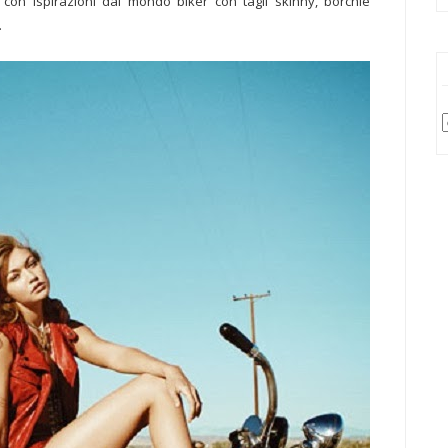
con ispirazioni dal mondo biker con tagli skinny, borchie
.