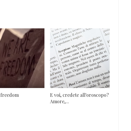
 freedom
E voi, credete all'oroscopo?
Amore,...