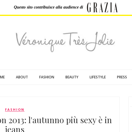
Questo sito contribuisce
alla audience di
ME
ABOUT
FASHION
BEAUTY
LIFESTYLE
PRESS
FASHION
 2013: l'autunno più sexy è in
jeans