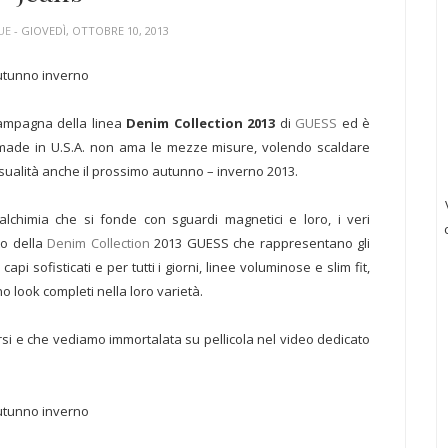
UE
- GIOVEDÌ, OTTOBRE 10, 2013
campagna della linea
Denim Collection 2013
di
GUESS
ed è
 made in U.S.A. non ama le mezze misure, volendo scaldare
nsualità anche il prossimo autunno – inverno 2013.
'alchimia che si fonde con sguardi magnetici e loro, i veri
to della
Denim Collection
2013 GUESS che rappresentano gli
, capi sofisticati e per tutti i giorni, linee voluminose e slim fit,
 look completi nella loro varietà.
si e che vediamo immortalata su pellicola nel video dedicato