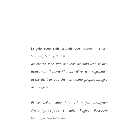
Le foto sono state scattate con
iPhone 4
e con
Samsung Galaxy Note II
.
Ad alcune sono stati applicati dei filtri (con le App
Instagram, Camera360), ad altre no, soprattutto
quelle dei tramonti che non hanno proprio bisogno
di modifiche.
Potete vedere altre foto sul profilo Instagram
@veroniquetresjolie
e sulla Pagina Facebook
Veronique Tres Jolie Blog
.