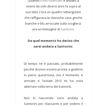
Quando
il mio fidanzato
è andato a
vivere da solo diversi anni fa sopra al
suo letto c'era un quadro rettangolare
che raffigurava le classiche case greche
bianche e blu arroccate sulla scogliera:
era un'immagine di
Santorini
.
Da quel momento ho deciso che
sarei andata a Santorini.
Di tempo ne è passato, probabilmente
perché dovevo essere pronta a godermi
in pieno quest'isola, ma il momento è
arrivato e l'estate 2013 mi ha vista
atterrare nella terra dei tramonti.
Non lo nascondo: sono andata a
Santorini per rilassarmi e per vedere il