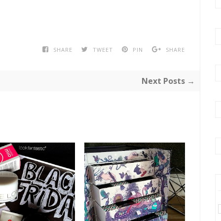
SHARE
TWEET
PIN
SHARE
Next Posts →