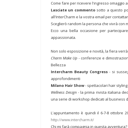
Come fare per ricevere l'ingresso omaggio 
Lasciate un commento
sotto a questo pos
all'InterCharm e la vostra email per contattar
Sceglierò random la persona che vivrà con 
Ecco una bella occasione per partecipare
appassionata.
Non solo esposizione e novità, la fiera ve
Charm Make Up
- conferenze e dimostrazioni
Bellezza
Intercharm Beauty Congress
- si susseg
approfondimenti
Milano Hair Show
- spettacolari hair stylin
Wellness Design
- la prima rivista italiana d
una serie di workshop dedicati al business d
L'appuntamento è quindi il 6-7-8 ottobre 201
http://www.intercharm.it/
Chi mi farà compagnia in questa avventura?