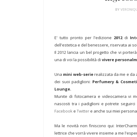
BY
VERONIQ
E' tutto pronto per l'edizione
2012
di
Int
dell'estetica e del benessere, riservata ai sol
Il 2012 lancia un bel progetto che vi porter
una di voi la possibilità di
vivere personal
Una
mini web-serie
realizzata da me e da al
dei suoi padiglioni:
Perfumery & Cosmetic
Lounge.
Munite di fotocamera e videocamera vi mo
nascosti tra i padiglioni e potrete seguirc
Facebook
e
Twitter
e anche sui miei personal
Ma le novità non finiscono qui: InterCha
lettrice che vorrà vivere insieme a me l'espe