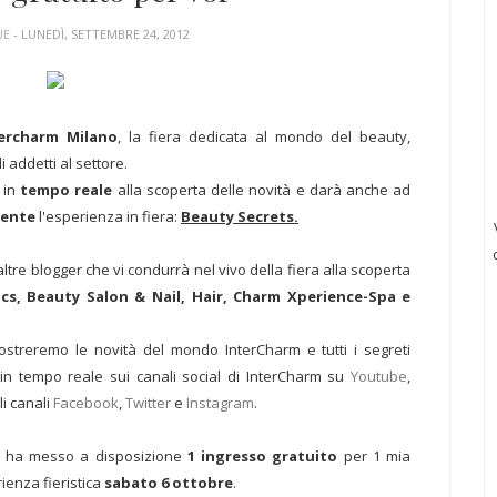
UE
- LUNEDÌ, SETTEMBRE 24, 2012
ercharm Milano
, la fiera dedicata al mondo del beauty,
i addetti al settore.
à in
tempo reale
alla scoperta delle novità e darà anche ad
mente
l'esperienza in fiera:
Beauty Secrets.
tre blogger che vi condurrà nel vivo della fiera alla scoperta
s, Beauty Salon & Nail, Hair, Charm Xperience-Spa e
streremo le novità del mondo InterCharm e tutti i segreti
i in tempo reale sui canali social di InterCharm su
Youtube
,
i canali
Facebook
,
Twitter
e
Instagram
.
rm ha messo a disposizione
1 ingresso gratuito
per 1 mia
rienza fieristica
sabato 6 ottobre
.