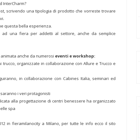
ad InterCharm?
t, scrivendo una tipologia di prodotto che vorreste trovare
vi.
me questa bella esperienza.
 ad una fiera per addetti al settore, anche da semplice
rrà animata anche da numerosi
eventi e workshop:
 trucco, organizzate in collaborazione con Allure e Trucco e
uiranno, in collaborazione con Cabines Italia, seminari ed
g saranno i veri protagonisti
edicata alla progettazione di centri benessere ha organizzato
elle spa
2 in fieramilanocity a Milano, per tutte le info ecco il sito