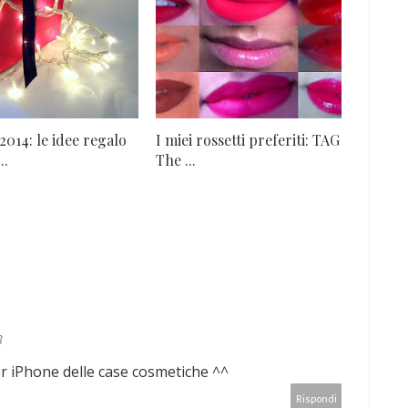
2014: le idee regalo
I miei rossetti preferiti: TAG
..
The ...
8
er iPhone delle case cosmetiche ^^
Rispondi