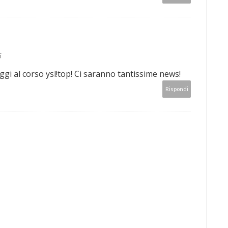
6
gi al corso ysl!top! Ci saranno tantissime news!
Rispondi