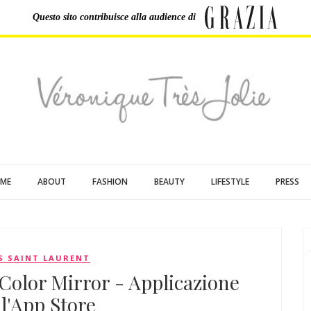
Questo sito contribuisce
alla audience di
ME
ABOUT
FASHION
BEAUTY
LIFESTYLE
PRESS
S SAINT LAURENT
Color Mirror - Applicazione
ll'App Store