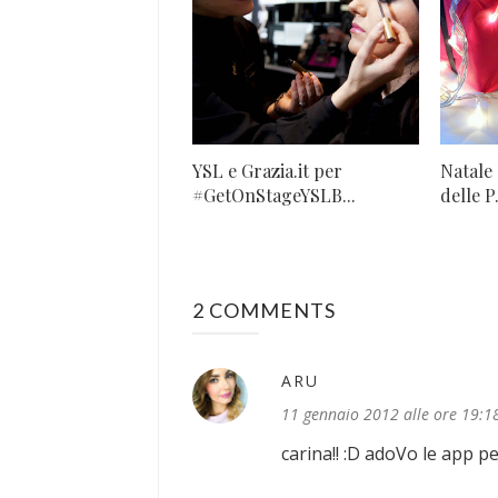
YSL e Grazia.it per
Natale 
#GetOnStageYSLB...
delle P.
2 COMMENTS
ARU
11 gennaio 2012 alle ore 19:1
carina!! :D adoVo le app p