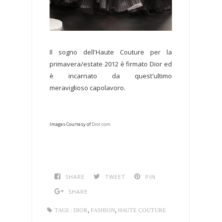
Il sogno dell'Haute Couture per la
primavera/estate 2012 è firmato Dior ed
è incarnato da quest'ultimo
meraviglioso capolavoro.
Images Courtesy of
Dior.com
SHARE
TWEET
PIN
SHARE
,
,
TAGS :
DIOR
FASHION
HAUTE COUTURE