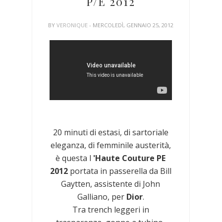
P/E 2012
BY
VERONIQUE
- MERCOLEDÌ, GENNAIO 25, 2012
20 minuti di estasi, di sartoriale
eleganza, di femminile austerità,
è questa l
'Haute Couture PE
2012
portata in passerella da Bill
Gaytten, assistente di John
Galliano, per
Dior
.
Tra trench leggeri in