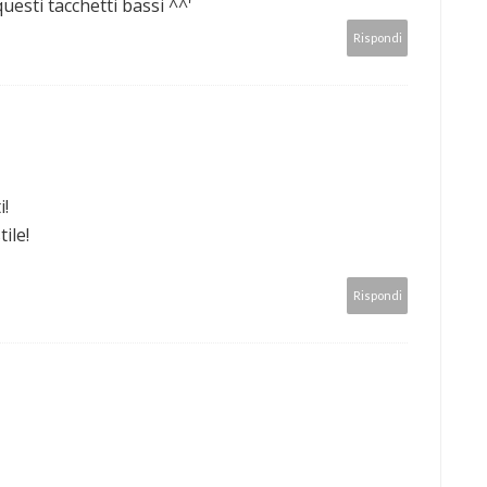
esti tacchetti bassi ^^'
Rispondi
i!
ile!
Rispondi