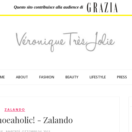
Questo sito contribuisce
alla audience di
ME
ABOUT
FASHION
BEAUTY
LIFESTYLE
PRESS
ZALANDO
shoeaholic! - Zalando
UE
- MARTEDÌ, OTTOBRE 04, 2011