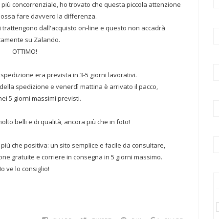
più concorrenziale, ho trovato che questa piccola attenzione
 possa fare davvero la differenza.
 trattengono dall'acquisto on-line e questo non accadrà
tamente su Zalando.
OTTIMO!
spedizione era prevista in 3-5 giorni lavorativi.
ella spedizione e venerdì mattina è arrivato il pacco,
i 5 giorni massimi previsti.
molto belli e di qualità, ancora più che in foto!
iù che positiva: un sito semplice e facile da consultare,
one gratuite e corriere in consegna in 5 giorni massimo.
Io ve lo consiglio!