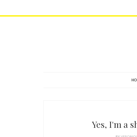
HO
Yes, I'm a 
BY
VERONIQ