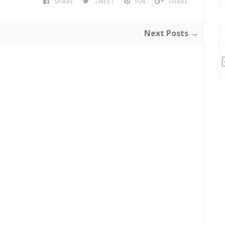
SHARE
TWEET
PIN
SHARE
Next Posts →