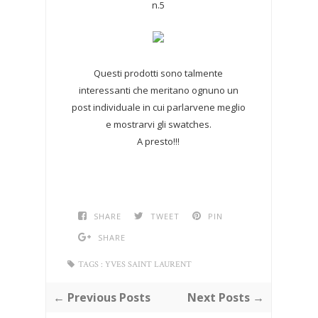
n.5
Questi prodotti sono talmente
interessanti che meritano ognuno un
post individuale in cui parlarvene meglio
e mostrarvi gli swatches.
A presto!!!
SHARE
TWEET
PIN
SHARE
TAGS :
YVES SAINT LAURENT
← Previous Posts
Next Posts →