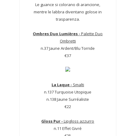
Le guance si colorano di arancione,
mentre le labbra diventano golose in
trasparenza.
Ombres Duo Lumières -
Palette Duo
Ombretti
n.37 Jaune Ardent/Blu Torride
€37
La Laque -
Smalti
n.137 Turquoise Utopique
n.138 Jaune Surréaliste
€22
Gloss Pur -
Lipgloss azzurro
n.11 Effet Givré
€25