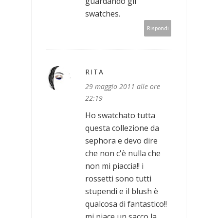
guardando gli
swatches.
Rispondi
RITA
29 maggio 2011 alle ore
22:19
Ho swatchato tutta
questa collezione da
sephora e devo dire
che non c'è nulla che
non mi piaccia!! i
rossetti sono tutti
stupendi e il blush è
qualcosa di fantastico!!
mi piace un sacco la