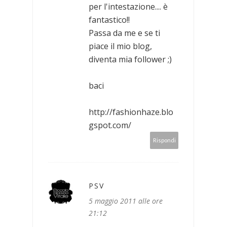
per l'intestazione.... è
fantastico!!
Passa da me e se ti
piace il mio blog,
diventa mia follower ;)
baci
http://fashionhaze.blo
gspot.com/
Rispondi
PSV
5 maggio 2011 alle ore
21:12