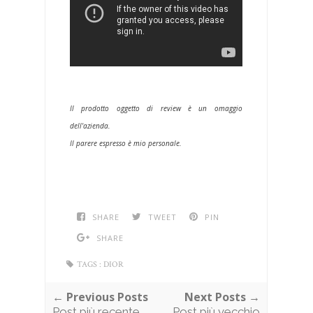
Il prodotto oggetto di review è un omaggio
dell'azienda.
Il parere espresso è mio personale.
SHARE
TWEET
PIN
SHARE
TAGS :
DIOR
← Previous Posts
Next Posts →
Post più recente
Post più vecchio