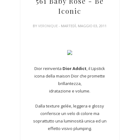
561 Baby Rose - Be
Iconic
BY
VERONIQUE
- MARTEDÌ, MAGGIO 03, 2011
Dior reinventa
Dior Addict
, il Lipstick
icona della maison Dior che promette
brillantezza,
idratazione e volume.
Dalla texture gelée, leggera e glossy
conferisce un velo di colore ma
soprattutto una luminosità unica ed un
effetto visivo plumping.