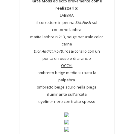
Kate Moss
ed ecco brevemente
come
realizzarlo
:
LABBRA
il correttore in penna
SkinFlash
sul
contorno labbra
matita labbra n.213, beige naturale color
carne
Dior Addict n.578
, rosa/corallo con un
punta di rosso e di arancio
OCCHI
ombretto beige medio su tutta la
palpebra
ombretto beige scuro nella piega
illuminante sull'arcata
eyeliner nero con tratto spesso