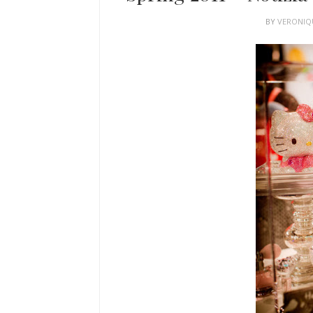
BY
VERONI