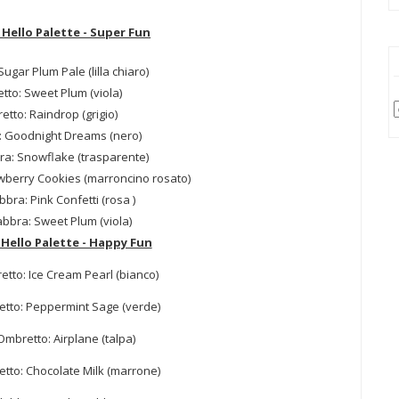
 Hello Palette - Super Fun
ugar Plum Pale (lilla chiaro)
tto: Sweet Plum (viola)
tto: Raindrop (grigio)
: Goodnight Dreams (nero)
ra: Snowflake (trasparente)
wberry Cookies (marroncino rosato)
bbra: Pink Confetti (rosa )
abbra: Sweet Plum (viola)
 Hello Palette - Happy Fun
tto: Ice Cream Pearl (bianco)
tto: Peppermint Sage (verde)
mbretto: Airplane (talpa)
tto: Chocolate Milk (marrone)