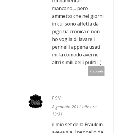
fondamentali
mancano.... però
ammetto che nei giorni
in cui sono affetta da
pigrizia cronica e non
ho voglia di lavare i
pennelli appena usati
mi fa comodo averne
altri simili belli puliti :-)
Rispondi
PSV
8 gennaio 2011 alle ore
13:31
il mio set della Fraulein
aveva sia il pennello da