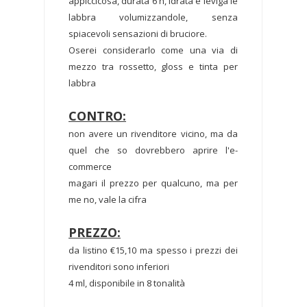
appiccicosa, durata 6 h, idrata e leviga le
labbra volumizzandole, senza
spiacevoli sensazioni di bruciore.
Oserei considerarlo come una via di
mezzo tra rossetto, gloss e tinta per
labbra
CONTRO:
non avere un rivenditore vicino, ma da
quel che so dovrebbero aprire l'e-
commerce
magari il prezzo per qualcuno, ma per
me no, vale la cifra
PREZZO:
da listino €15,10 ma spesso i prezzi dei
rivenditori sono inferiori
4 ml, disponibile in 8 tonalità