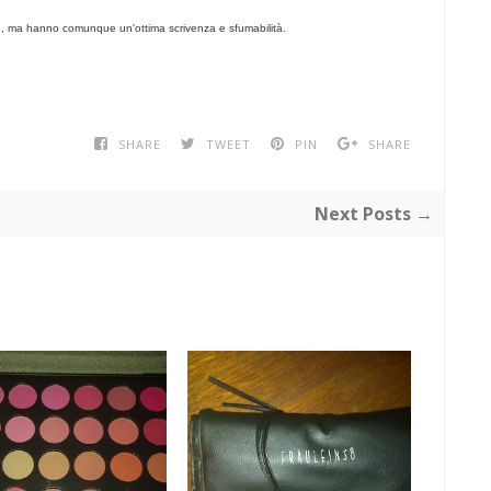
bile, ma hanno comunque un'ottima scrivenza e sfumabilità.
SHARE
TWEET
PIN
SHARE
Next Posts →