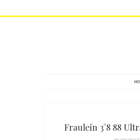
HO
Fraulein 3°8 88 Ul
BY
VERONIQU