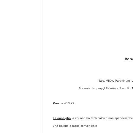
Repe
Talc, MICA, Paraffinum, 
Stearate, Isopropyl Palmitate, Lanolin, Methy
Prezzo
: €13,99
La consiglio
: a chi non ha tanti colori o non spenderebbe sol
una palette è molto conveniente