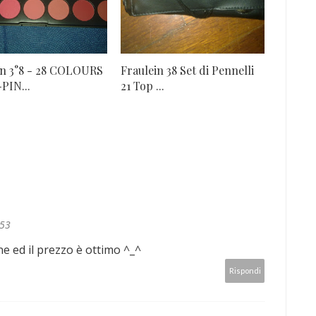
in 3°8 - 28 COLOURS
Fraulein 38 Set di Pennelli
PIN...
21 Top ...
:53
e ed il prezzo è ottimo ^_^
Rispondi