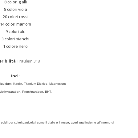
8 colori gialli
8 colori viola
20 colori rossi
14 colori marroni
9 colori blu
3 colori bianchi
1 colore nero
ribilità
:
Fraulein 3°8
Inci:
Liquidum, Kaolin, Titanium Dioxide, Magnesium,
lparaben, Propylparaben, BHT.
di per colori particolari come il giallo e il rosso; averli tutti insieme all'interno di