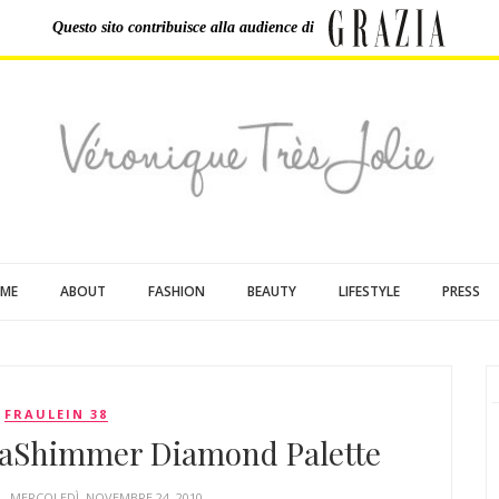
Questo sito contribuisce
alla audience di
ME
ABOUT
FASHION
BEAUTY
LIFESTYLE
PRESS
FRAULEIN 38
traShimmer Diamond Palette
E
- MERCOLEDÌ, NOVEMBRE 24, 2010