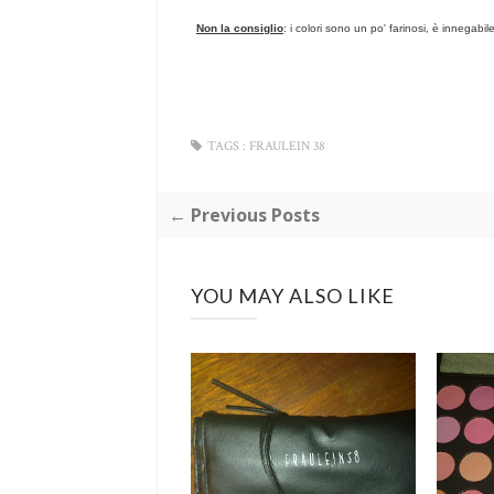
Non la consiglio
: i colori sono un po' farinosi, è innega
TAGS :
FRAULEIN 38
← Previous Posts
YOU MAY ALSO LIKE