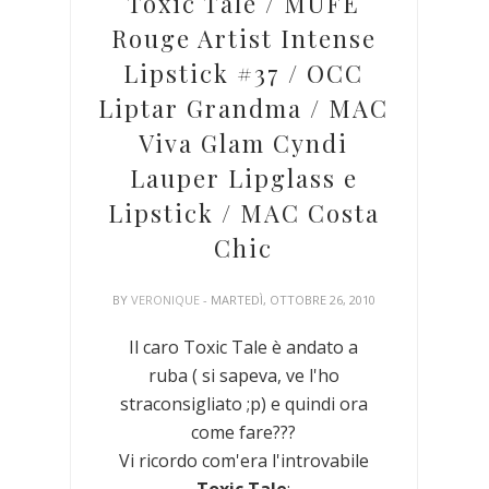
Toxic Tale / MUFE
Rouge Artist Intense
Lipstick #37 / OCC
Liptar Grandma / MAC
Viva Glam Cyndi
Lauper Lipglass e
Lipstick / MAC Costa
Chic
BY
VERONIQUE
- MARTEDÌ, OTTOBRE 26, 2010
Il caro Toxic Tale è andato a
ruba ( si sapeva, ve l'ho
straconsigliato ;p) e quindi ora
come fare???
Vi ricordo com'era l'introvabile
Toxic Tale
: