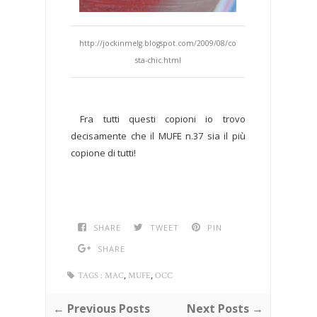
http://jockinmelg.blogspot.com/2009/08/co
sta-chic.html
Fra tutti questi copioni io trovo
decisamente che il MUFE n.37 sia il più
copione di tutti!
SHARE
TWEET
PIN
SHARE
,
,
TAGS :
MAC
MUFE
OCC
← Previous Posts
Next Posts →