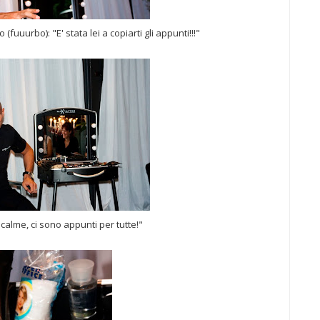
fuuurbo): "E' stata lei a copiarti gli appunti!!!"
alme, ci sono appunti per tutte!"