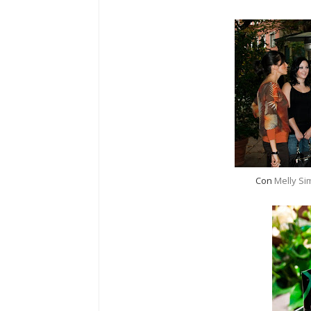
Con
Melly
Si