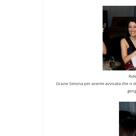
Rid
Grazie Simona per avermi avvisata che ci s
gengi