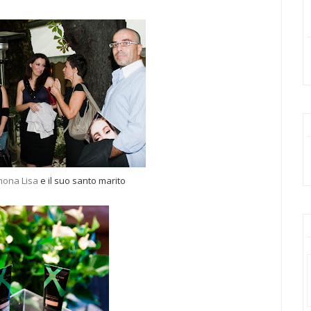
mona
Lisa
e il suo santo marito