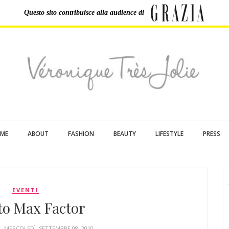
Questo sito contribuisce
alla audience di
ME
ABOUT
FASHION
BEAUTY
LIFESTYLE
PRESS
EVENTI
to Max Factor
E
- MERCOLEDÌ, SETTEMBRE 08, 2010