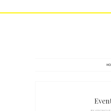
HO
Even
BY
VERONIQU