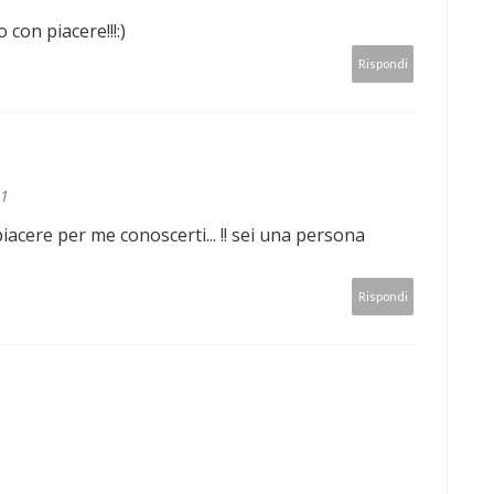
 con piacere!!!:)
Rispondi
11
acere per me conoscerti... !! sei una persona
Rispondi