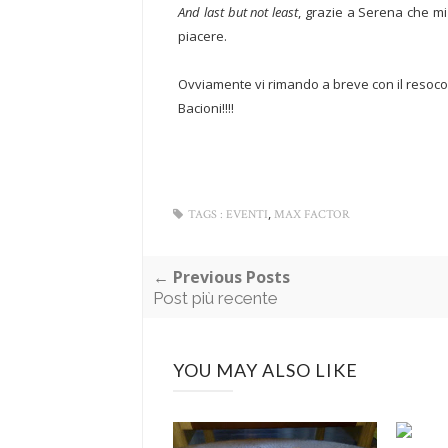
And last but not least
, grazie a Serena che m
piacere.
Ovviamente vi rimando a breve con il resoco
Bacioni!!!!
,
TAGS :
EVENTI
MAX FACTOR
← Previous Posts
Post più recente
YOU MAY ALSO LIKE