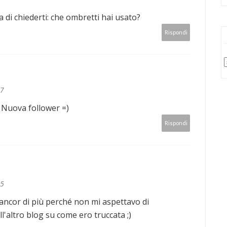
a di chiederti: che ombretti hai usato?
Rispondi
57
 Nuova follower =)
Rispondi
45
 ancor di più perché non mi aspettavo di
ull'altro blog su come ero truccata ;)